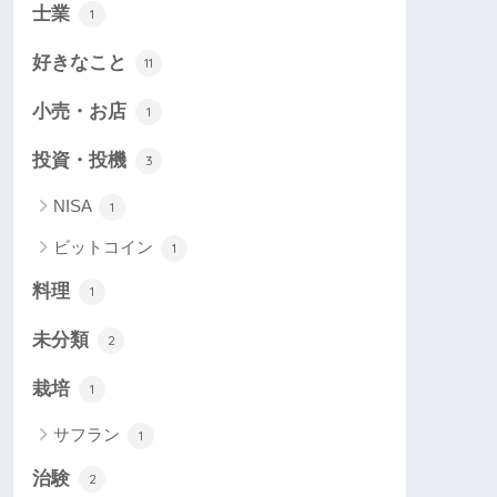
士業
1
好きなこと
11
小売・お店
1
投資・投機
3
NISA
1
ビットコイン
1
料理
1
未分類
2
栽培
1
サフラン
1
治験
2