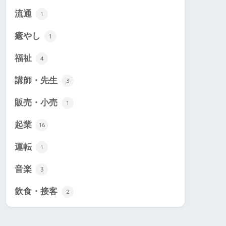
流通
1
癒やし
1
福祉
4
講師・先生
3
販売・小売
1
起業
16
運転
1
音楽
3
飲食・接客
2