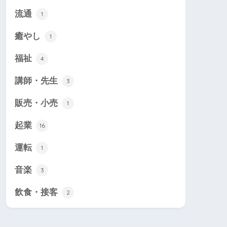
流通
1
癒やし
1
福祉
4
講師・先生
3
販売・小売
1
起業
16
運転
1
音楽
3
飲食・接客
2