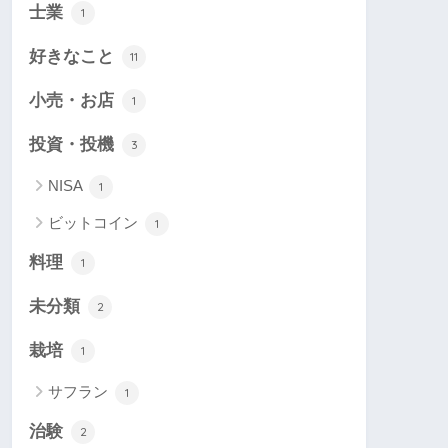
士業
1
好きなこと
11
小売・お店
1
投資・投機
3
NISA
1
ビットコイン
1
料理
1
未分類
2
栽培
1
サフラン
1
治験
2