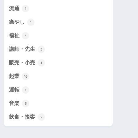
流通
1
癒やし
1
福祉
4
講師・先生
3
販売・小売
1
起業
16
運転
1
音楽
3
飲食・接客
2