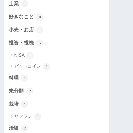
士業
1
好きなこと
11
小売・お店
1
投資・投機
3
NISA
1
ビットコイン
1
料理
1
未分類
2
栽培
1
サフラン
1
治験
2