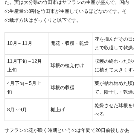
た。実は大分県の竹田市はサフランの生産が盛んで、国内
の生産量の8割を竹田市が生産しているほどなのです。そ
の栽培方法はざっくりと以下です。
花を摘んだその日
10月～11月
開花・収穫・乾燥
まで収穫して乾燥
11月下旬～12月
収穫の終わった球
球根の植え付け
上旬
に植えて大きくす
4月下旬～5月上
葉が枯れ始めた頃
球根の収穫
旬
て、陰干し・乾燥
乾燥させた球根を
8月～9月
棚上げ
べる
サフランの花が咲く時期というのは年間で20日前後しかあ