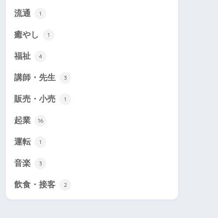
流通
1
癒やし
1
福祉
4
講師・先生
3
販売・小売
1
起業
16
運転
1
音楽
3
飲食・接客
2