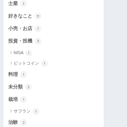
士業
1
好きなこと
11
小売・お店
1
投資・投機
3
NISA
1
ビットコイン
1
料理
1
未分類
2
栽培
1
サフラン
1
治験
2