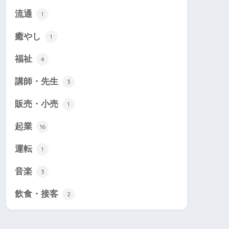
流通
1
癒やし
1
福祉
4
講師・先生
3
販売・小売
1
起業
16
運転
1
音楽
3
飲食・接客
2