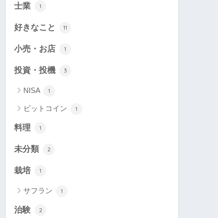
士業
1
好きなこと
11
小売・お店
1
投資・投機
3
NISA
1
ビットコイン
1
料理
1
未分類
2
栽培
1
サフラン
1
治験
2