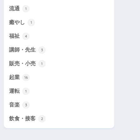
流通
1
癒やし
1
福祉
4
講師・先生
3
販売・小売
1
起業
16
運転
1
音楽
3
飲食・接客
2