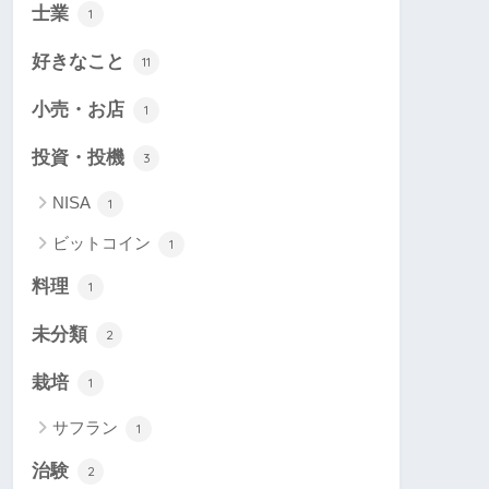
士業
1
好きなこと
11
小売・お店
1
投資・投機
3
NISA
1
ビットコイン
1
料理
1
未分類
2
栽培
1
サフラン
1
治験
2