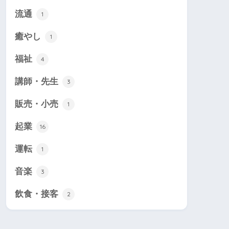
流通
1
癒やし
1
福祉
4
講師・先生
3
販売・小売
1
起業
16
運転
1
音楽
3
飲食・接客
2