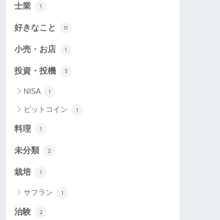
士業
1
好きなこと
11
小売・お店
1
投資・投機
3
NISA
1
ビットコイン
1
料理
1
未分類
2
栽培
1
サフラン
1
治験
2