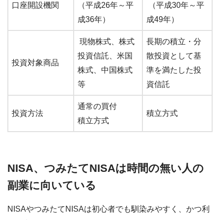
口座開設機関
（平成26年～平
（平成30年～平
成36年）
成49年）
現物株式、株式
長期の積立・分
投資信託、米国
散投資として基
投資対象商品
株式、中国株式
準を満たした投
等
資信託
通常の買付
投資方法
積立方式
積立方式
NISA、つみたてNISAは時間の無い人の
副業に向いている
NISAやつみたてNISAは初心者でも馴染みやすく、かつ利