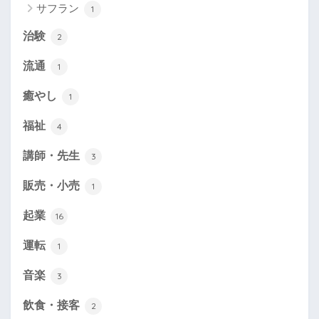
サフラン
1
治験
2
流通
1
癒やし
1
福祉
4
講師・先生
3
販売・小売
1
起業
16
運転
1
音楽
3
飲食・接客
2