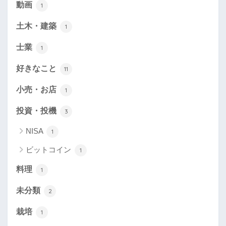
動画
1
土木・建築
1
士業
1
好きなこと
11
小売・お店
1
投資・投機
3
NISA
1
ビットコイン
1
料理
1
未分類
2
栽培
1