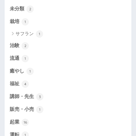
未分類
2
栽培
1
サフラン
1
治験
2
流通
1
癒やし
1
福祉
4
講師・先生
3
販売・小売
1
起業
16
運転
1