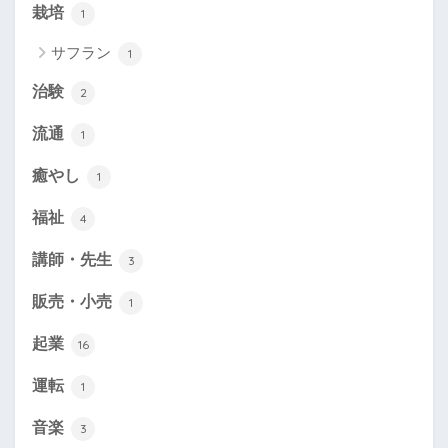
栽培
1
サフラン
1
治験
2
流通
1
癒やし
1
福祉
4
講師・先生
3
販売・小売
1
起業
16
運転
1
音楽
3