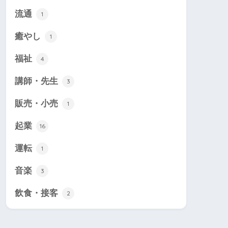
流通
1
癒やし
1
福祉
4
講師・先生
3
販売・小売
1
起業
16
運転
1
音楽
3
飲食・接客
2