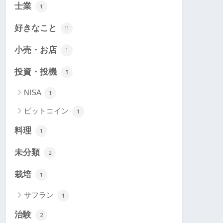
士業
1
好きなこと
11
小売・お店
1
投資・投機
3
NISA
1
ビットコイン
1
料理
1
未分類
2
栽培
1
サフラン
1
治験
2